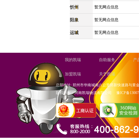
忻州
暂无网点信息
阳泉
暂无网点信息
运城
暂无网点信息
我的凯瑞
自助服务
产
加盟凯瑞
关于凯瑞
总部地址: 郑州市华南城南八公里郑新快速路与黄金
版权所有：河南凯瑞物流有限公司
豫ICP备13007