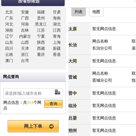
按省份筛选
列表
地图
北京
安徽
福建
甘肃
广东
广西
贵州
海南
河北
河南
黑龙江
湖北
太原
暂无网点信息
湖南
吉林
江苏
江西
辽宁
内蒙古
宁夏
青海
网点名称
联
山东
山西
陕西
上海
长治
长治分公司
裴
四川
天津
西藏
新疆
云南
浙江
重庆
香港
澳门
台湾
大同
暂无网点信息
网点名称
联
网点查询
晋城
晋城分公司
悦
晋中
暂无网点信息
网点信息：共
201
个网
临汾
暂无网点信息
点
吕梁
暂无网点信息
网上下单
朔州
暂无网点信息